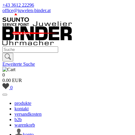
+43 3612 22296
office@juwelen-binder.at
Erweiterte Suche
0
0.00 EUR
0
produkte
kontakt
versandkosten
b2b
warenkorb
konto