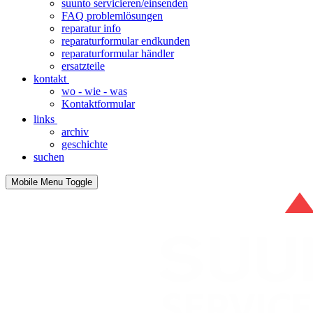
suunto servicieren/einsenden
FAQ problemlösungen
reparatur info
reparaturformular endkunden
reparaturformular händler
ersatzteile
kontakt
wo - wie - was
Kontaktformular
links
archiv
geschichte
suchen
Mobile Menu Toggle