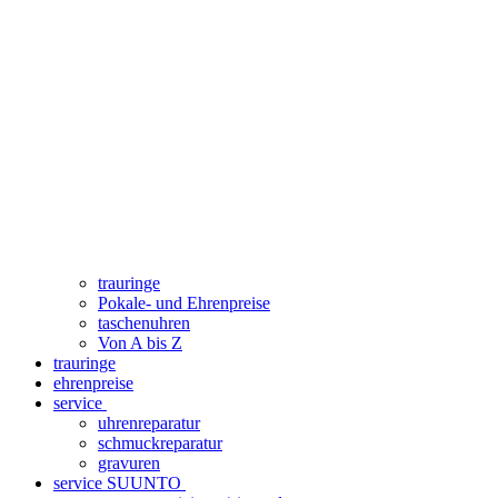
trauringe
Pokale- und Ehrenpreise
taschenuhren
Von A bis Z
trauringe
ehrenpreise
service
uhrenreparatur
schmuckreparatur
gravuren
service SUUNTO