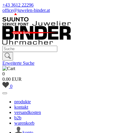
+43 3612 22296
office@juwelen-binder.at
Erweiterte Suche
0
0.00 EUR
0
produkte
kontakt
versandkosten
b2b
warenkorb
konto