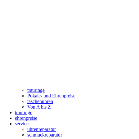
trauringe
Pokale- und Ehrenpreise
taschenuhren
Von A bis Z
trauringe
ehrenpreise
service
uhrenreparatur
schmuckreparatur