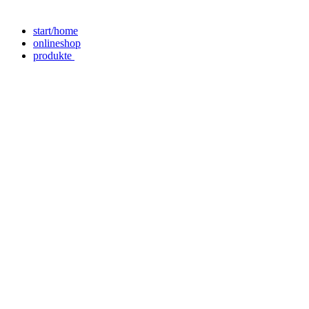
start/home
onlineshop
produkte