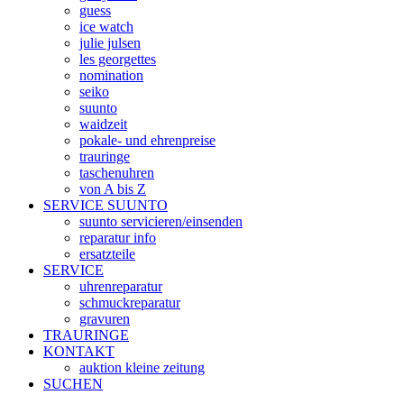
guess
ice watch
julie julsen
les georgettes
nomination
seiko
suunto
waidzeit
pokale- und ehrenpreise
trauringe
taschenuhren
von A bis Z
SERVICE SUUNTO
suunto servicieren/einsenden
reparatur info
ersatzteile
SERVICE
uhrenreparatur
schmuckreparatur
gravuren
TRAURINGE
KONTAKT
auktion kleine zeitung
SUCHEN