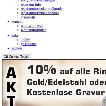
FAQ problemlösungen
reparatur info
reparaturformular endkunden
reparaturformular händler
ersatzteile
kontakt
wo - wie - was
Kontaktformular
links
archiv
geschichte
suchen
Off-Canvas Toggle