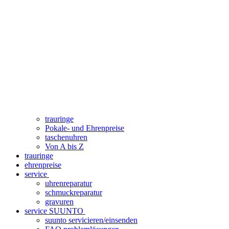
trauringe
Pokale- und Ehrenpreise
taschenuhren
Von A bis Z
trauringe
ehrenpreise
service
uhrenreparatur
schmuckreparatur
gravuren
service SUUNTO
suunto servicieren/einsenden