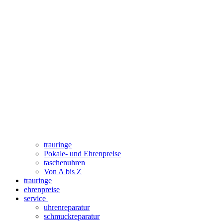
trauringe
Pokale- und Ehrenpreise
taschenuhren
Von A bis Z
trauringe
ehrenpreise
service
uhrenreparatur
schmuckreparatur